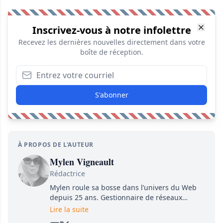
Inscrivez-vous à notre infolettre
Recevez les dernières nouvelles directement dans votre
boîte de réception.
S'abonner
À PROPOS DE L'AUTEUR
Mylen Vigneault
Rédactrice
Mylen roule sa bosse dans l’univers du Web
depuis 25 ans. Gestionnaire de réseaux
sociaux, journaliste pigiste, rédactrice… elle a
Lire la suite
touché un peu à tout. Également autrice de