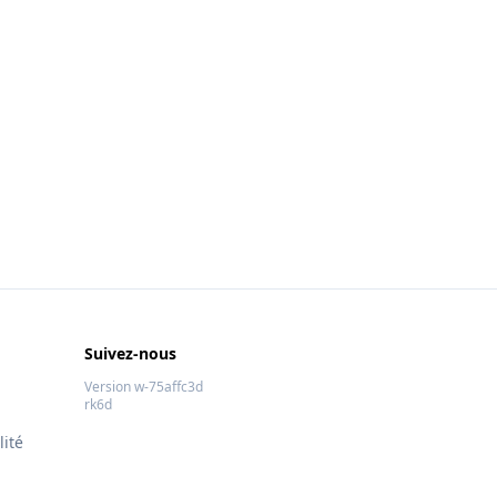
Suivez-nous
Version w-75affc3d
rk6d
lité