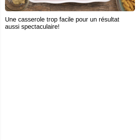
Une casserole trop facile pour un résultat
aussi spectaculaire!
Un pur délice estival: la crème glacée aux
bleuets maison