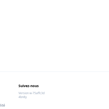
Suivez-nous
Version w-75affc3d
4bn8y
lité