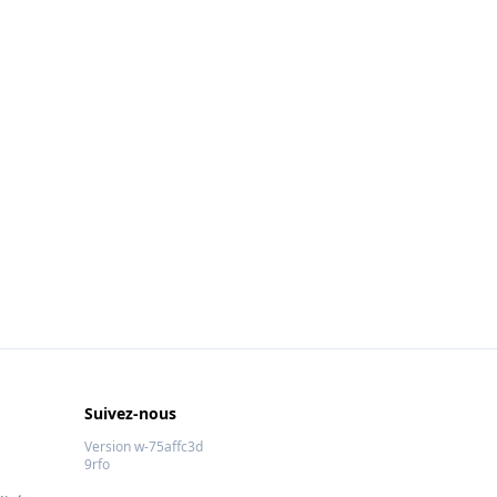
Suivez-nous
Version w-75affc3d
9rfo