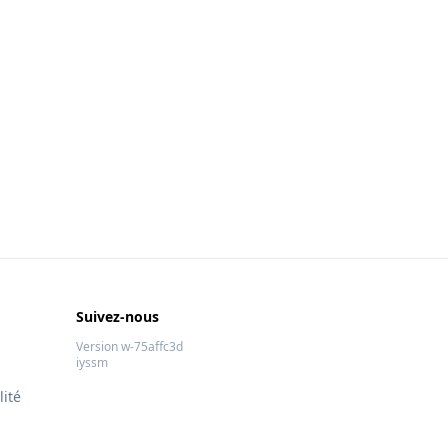
Suivez-nous
Version w-75affc3d
iyssm
lité