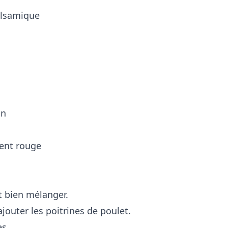
balsamique
on
ment rouge
t bien mélanger.
ajouter les poitrines de poulet.
es.