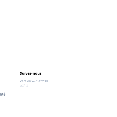
Suivez-nous
Version w-75affc3d
wz4iz
lité