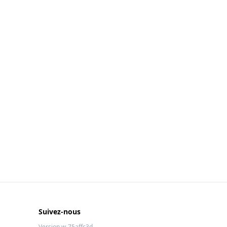
Suivez-nous
Version w-75affc3d