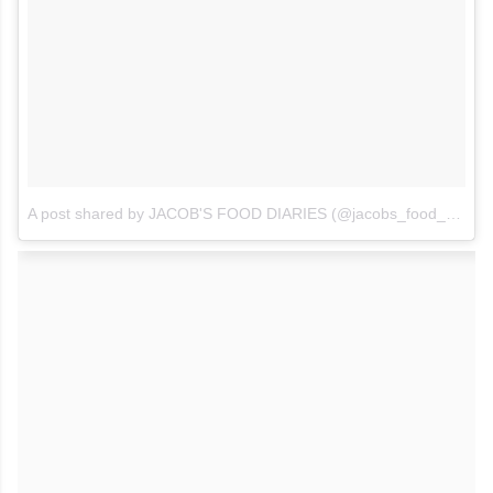
A post shared by JACOB'S FOOD DIARIES (@jacobs_food_diaries)