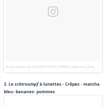
A post shared by JACOB'S FOOD DIARIES (@jacobs_food_diaries)
2. Le
schtroumpf
à lunettes - Crêpes - matcha
bleu- bananes- pommes