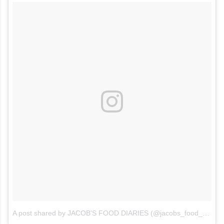
A post shared by JACOB'S FOOD DIARIES (@jacobs_food_diaries)