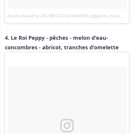
A post shared by JACOB'S FOOD DIARIES (@jacobs_food_diaries)
4. Le Roi Peppy - pêches - melon d'eau-
concombres - abricot, tranches d'omelette