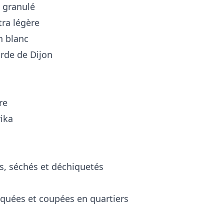
e granulé
tra légère
n blanc
arde de Dijon
re
rika
cés, séchés et déchiquetés
tiquées et coupées en quartiers