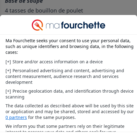
Base de soupe
4 tasses de bouillon de poulet
1 c. à thé de Sauce de soya
1 / 2 c. à thé de sucre
1/2 c. à thé de piment broyé
8 oz de champignons, tranchés
1 poivron rouge, tranché en lanières de 2 pouces
4 c. à thé de vinaigre de riz
2 c. à thé de fécule de maïs
2c. à soupe de gingembre, râpé
1/4 tasse oignon vert pour le service
[pub]
Préparation
Au robot culinaire, ajouter la crevette,l'ail, le