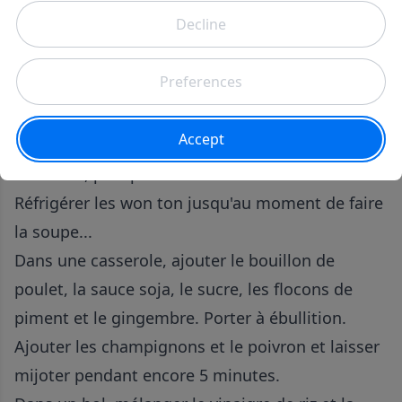
gingembre, la coriandre, l'huile de sésame, le
vinaigre de riz, la sauce soja, la rirarcha et les
flocons de piment rouge. Combiner le mélange.
Placer une petite cuillerée du mélange de
crevettes dans le centre de votre pâte won ton
Tremper vos doigts dans le bol d'eau et mouiller
les bords, puis plier et sceller
Réfrigérer les won ton jusqu'au moment de faire
la soupe...
Dans une casserole, ajouter le bouillon de
poulet, la sauce soja, le sucre, les flocons de
piment et le gingembre. Porter à ébullition.
Ajouter les champignons et le poivron et laisser
mijoter pendant encore 5 minutes.