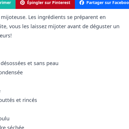
rimer
Épingler sur Pinterest
Partager sur Facebo
a mijoteuse. Les ingrédients se préparent en
te, vous les laissez mijoter avant de déguster un
eurs!
t désossées et sans peau
condensée
é
outtés et rincés
oulu
ndre séchée