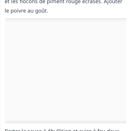
et les flocons de piment rouge écrasés. Ajouter
le poivre au goût.
Porter la sauce à ébullition et cuire à feu doux