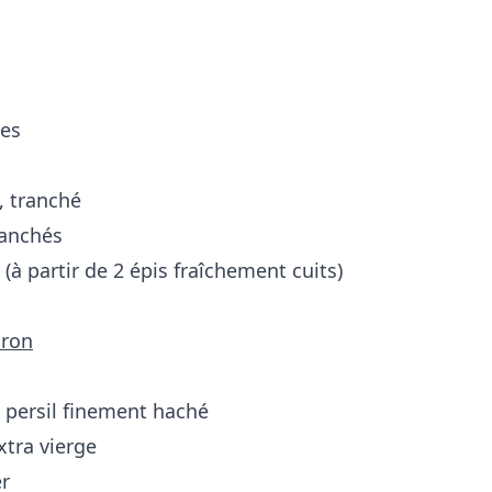
es
, tranché
ranchés
(à partir de 2 épis fraîchement cuits)
tron
u persil finement haché
extra vierge
er