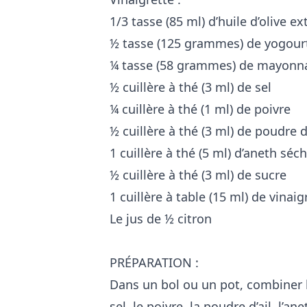
1/3 tasse (85 ml) d’huile d’olive ex
½ tasse (125 grammes) de yogourt
¼ tasse (58 grammes) de mayonn
½ cuillère à thé (3 ml) de sel
¼ cuillère à thé (1 ml) de poivre
½ cuillère à thé (3 ml) de poudre d’
1 cuillère à thé (5 ml) d’aneth séc
½ cuillère à thé (3 ml) de sucre
1 cuillère à table (15 ml) de vinaig
Le jus de ½ citron
PRÉPARATION :
Dans un bol ou un pot, combiner le
sel, le poivre, la poudre d’ail, l’an