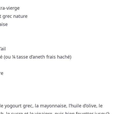
tra-vierge
 grec nature
aise
ail
hé (ou ¼ tasse d’aneth frais haché)
re
 yogourt grec, la mayonnaise, l’huile d’olive, le
eth, le sucre et le vinaigre, puis bien fouetter jusqu’à