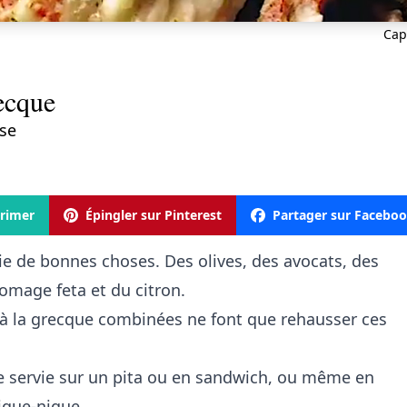
Cap
recque
se
rimer
Épingler sur Pinterest
Partager sur Facebo
e de bonnes choses. Des olives, des avocats, des
omage feta et du citron.
es à la grecque combinées ne font que rehausser ces
ale servie sur un pita ou en sandwich, ou même en
ique-nique.