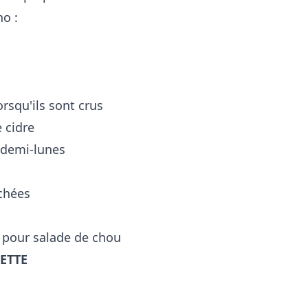
no :
rsqu'ils sont crus
e cidre
 demi-lunes
achées
 pour salade de chou
ETTE