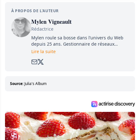
À PROPOS DE L'AUTEUR
Mylen Vigneault
Rédactrice
Mylen roule sa bosse dans l’univers du Web
depuis 25 ans. Gestionnaire de réseaux
sociaux, journaliste pigiste, rédactrice… elle a
Lire la suite
touché un peu à tout. Également autrice de
livres pour enfants (dont les best seller «Le
sais-tu (que tu ne dois pas tout savoir)» et «La
liste», elle continue de s’adonner à sa passion
pour la communication et de l’écriture au sein
Source:
Julia's Album
de la super équipe d’Attraction.