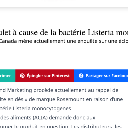
let à cause de la bactérie Listeria m
 Canada mène actuellement une enquête sur une éclo
rimer
Épingler sur Pinterest
Partager sur Facebo
d Marketing procède actuellement au rappel de
uite en dés » de marque Rosemount en raison d’une
ctérie Listeria monocytogenes.
n des aliments (ACIA) demande donc aux
r le produit en question. Les distributeurs, les