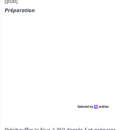
[pub]
Préparation
Préchauffer le four à 350 degrés f et préparer