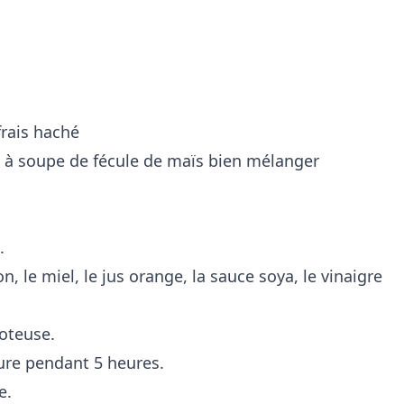
frais haché
es à soupe de fécule de maïs bien mélanger
.
n, le miel, le jus orange, la sauce soya, le vinaigre
joteuse.
ure pendant 5 heures.
e.