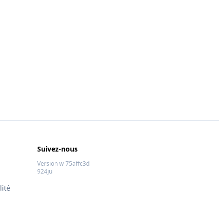
Suivez-nous
Version w-75affc3d
924ju
lité