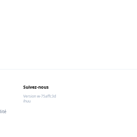
Suivez-nous
Version w-75affc3d
ihuu
lité