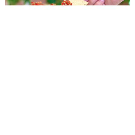
Ma salsa faite maison : Un goût incroyable, un
immense succès