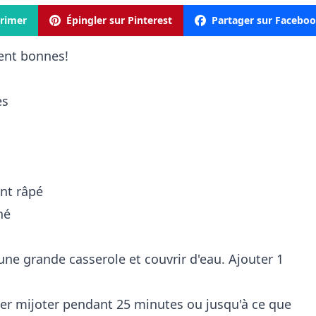
rimer
Épingler sur Pinterest
Partager sur Facebo
ent bonnes!
es
nt râpé
hé
ne grande casserole et couvrir d'eau. Ajouter 1
isser mijoter pendant 25 minutes ou jusqu'à ce que