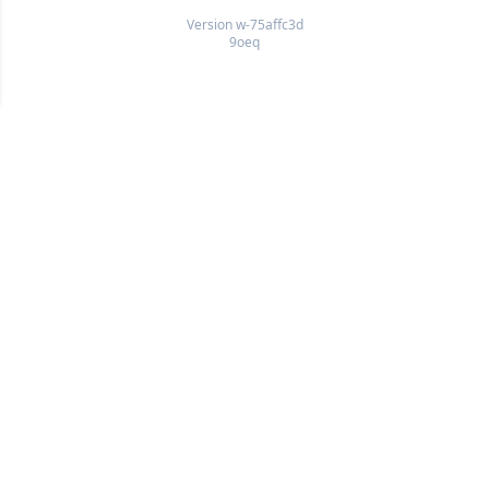
Version w-75affc3d
9oeq