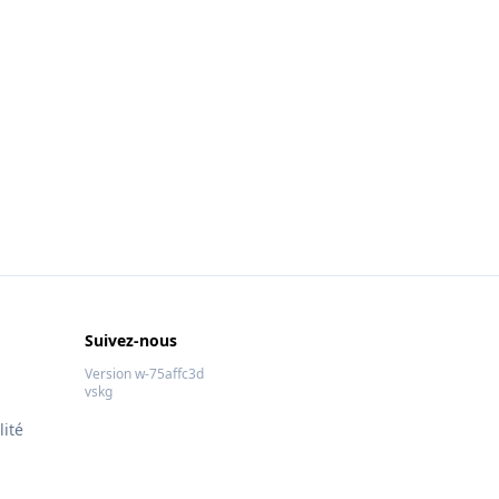
Suivez-nous
Version w-75affc3d
vskg
lité