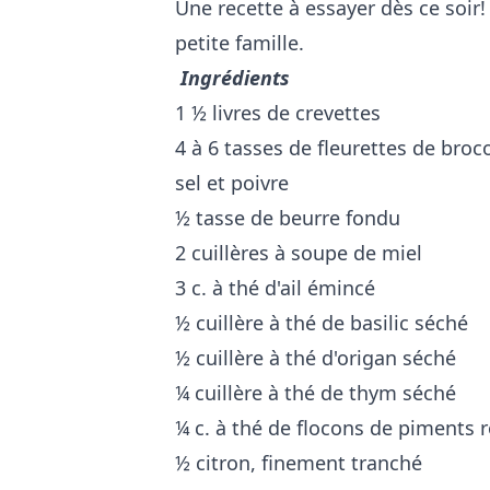
Une recette à essayer dès ce soir!
petite famille.
Ingrédients
1 ½ livres de crevettes
4 à 6 tasses de fleurettes de broco
sel et poivre
½ tasse de beurre fondu
2 cuillères à soupe de miel
3 c. à thé d'ail émincé
½ cuillère à thé de basilic séché
½ cuillère à thé d'origan séché
¼ cuillère à thé de thym séché
¼ c. à thé de flocons de piments 
½ citron, finement tranché