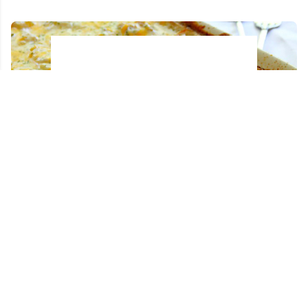
Casserole de poulet facile... Parfait quand on
n’a pas beaucoup de temps !