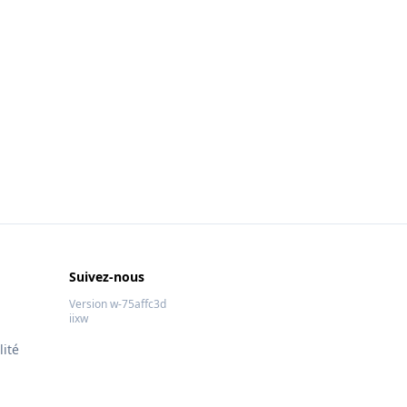
Suivez-nous
Version w-75affc3d
iixw
lité