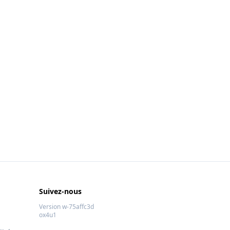
Suivez-nous
Version w-75affc3d
ox4u1