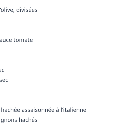
’olive, divisées
 sauce tomate
ec
 sec
 hachée assaisonnée à l’italienne
ignons hachés