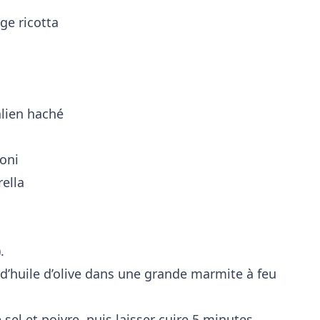
ge ricotta
alien haché
oni
ella
.
e d’huile d’olive dans une grande marmite à feu
sel et poivre, puis laisser cuire 5 minutes.