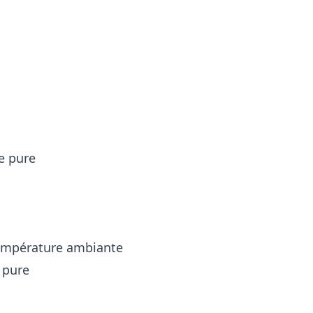
lle pure
 température ambiante
le pure