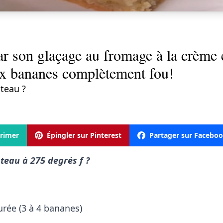
r son glaçage au fromage à la crème et
ux bananes complètement fou!
âteau ?
rimer
Épingler sur Pinterest
Partager sur Facebo
âteau à 275 degrés f ?
rée (3 à 4 bananes)