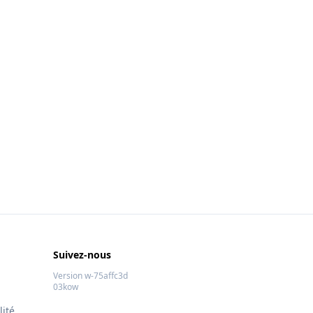
Suivez-nous
Version w-75affc3d
03kow
lité