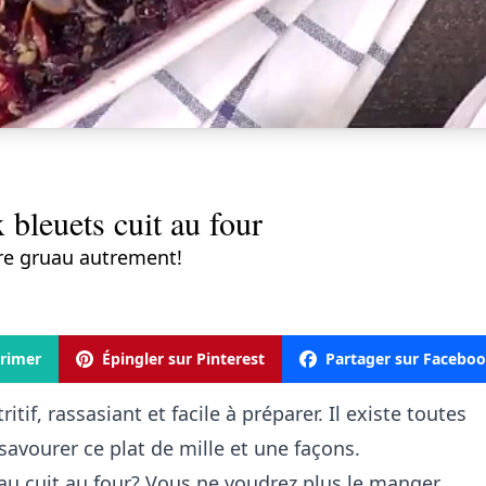
 bleuets cuit au four
re gruau autrement!
rimer
Épingler sur Pinterest
Partager sur Facebo
tif, rassasiant et facile à préparer. Il existe toutes
savourer ce plat de mille et une façons.
au cuit au four? Vous ne voudrez plus le manger