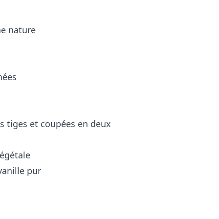
ne nature
hées
les tiges et coupées en deux
végétale
vanille pur