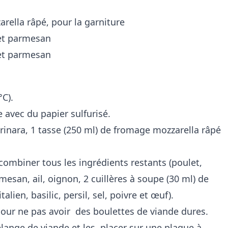
rella râpé, pour la garniture
°C).
e avec du papier sulfurisé.
arinara, 1 tasse (250 ml) de fromage mozzarella râpé
combiner tous les ingrédients restants (poulet,
mesan, ail, oignon, 2 cuillères à soupe (30 ml) de
lien, basilic, persil, sel, poivre et œuf).
pour ne pas avoir des boulettes de viande dures.
mélange de viande et les placer sur une plaque à