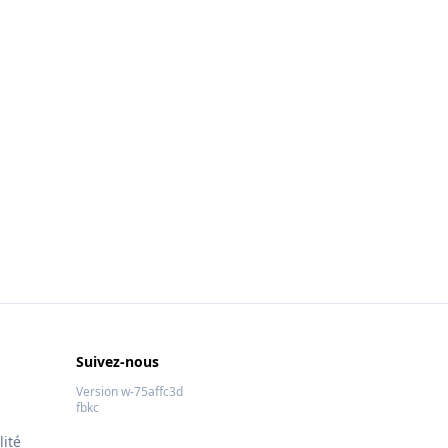
Suivez-nous
Version w-75affc3d
fbkc
lité