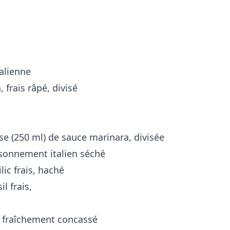
talienne
frais râpé, divisé
sse (250 ml) de sauce marinara, divisée
aisonnement italien séché
lic frais, haché
il frais,
r, fraîchement concassé