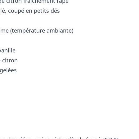
 de citron fraîchement râpé
alé, coupé en petits dés
crème (température ambiante)
vanille
e citron
ngelées