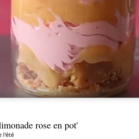
limonade rose en pot'
 l'été