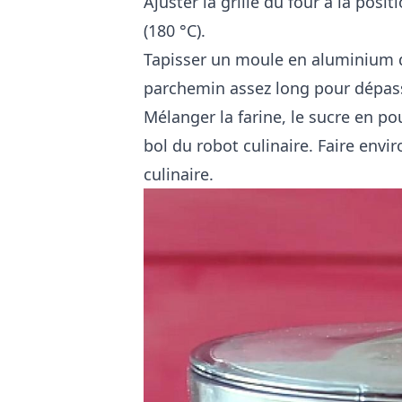
Ajuster la grille du four à la posit
(180 °C).
Tapisser un moule en aluminium d
parchemin assez long pour dépas
Mélanger la farine, le sucre en pou
bol du robot culinaire. Faire envi
culinaire.