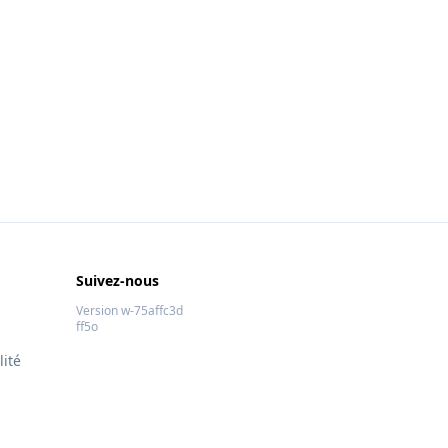
Suivez-nous
Version w-75affc3d
ff5o
lité