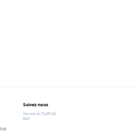
Suivez-nous
Version w-75affc3d
kkzf
lité