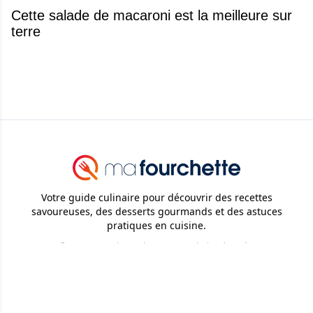
Cette salade de macaroni est la meilleure sur
terre
Votre guide culinaire pour découvrir des recettes
savoureuses, des desserts gourmands et des astuces
pratiques en cuisine.
© 2026
Attraction Web S.E.C.
Tous droits réservés.
Ma Fourchette
Recettes
Desserts
Trucs et Astuces