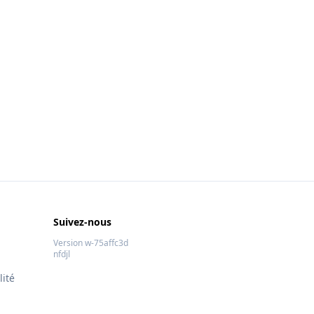
Suivez-nous
Version w-75affc3d
nfdjl
lité