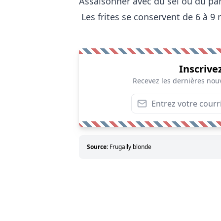
Assaisonner avec du sel ou du p
Les frites se conservent de 6 à 9 
Inscrive
Recevez les dernières nouv
Source:
Frugally blonde