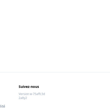
Suivez-nous
Version w-75affc3d
2a8y2
lité