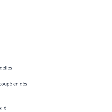
delles
 coupé en dés
alé