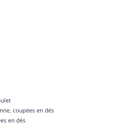
oulet
enne, coupées en dés
ées en dés