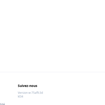
Suivez-nous
Version w-75affc3d
kl34
lité