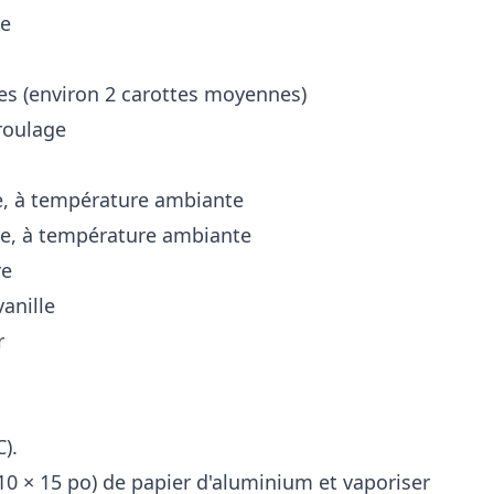
le
ées (environ 2 carottes moyennes)
 roulage
me, à température ambiante
rre, à température ambiante
re
vanille
r
C).
10 × 15 po) de papier d'aluminium et vaporiser