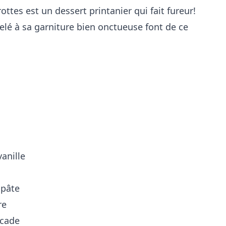
ottes est un dessert printanier qui fait fureur!
lé à sa garniture bien onctueuse font de ce
vanille
 pâte
re
scade