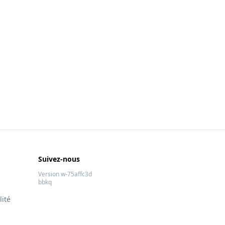
Suivez-nous
Version w-75affc3d
bbkq
lité