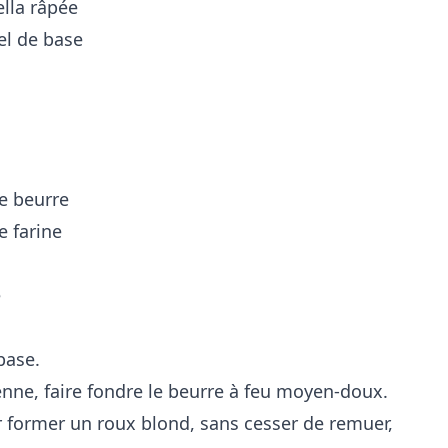
lla râpée
el de base
de beurre
e farine
e
base.
nne, faire fondre le beurre à feu moyen-doux.
r former un roux blond, sans cesser de remuer,