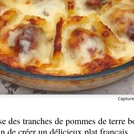
Capture
se des tranches de pommes de terre bo
n de créer un délicieux plat français