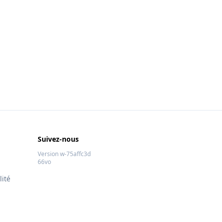
Suivez-nous
Version w-75affc3d
66vo
lité