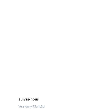
Suivez-nous
Version w-75affc3d