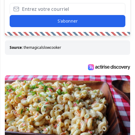
S'abonner
Source:
themagicalslowcooker