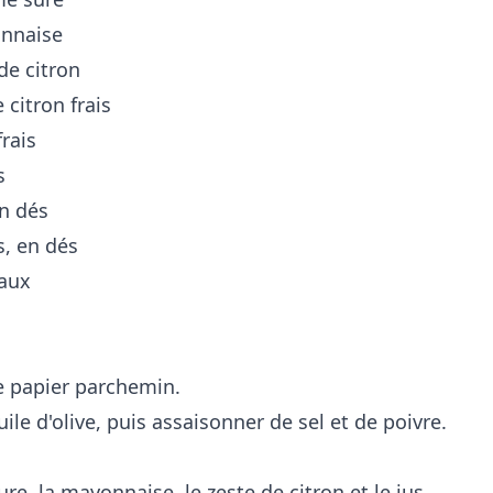
onnaise
 de citron
 citron frais
frais
s
en dés
s, en dés
eaux
e papier parchemin.
ile d'olive, puis assaisonner de sel et de poivre.
e, la mayonnaise, le zeste de citron et le jus,