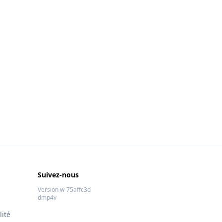
Suivez-nous
Version w-75affc3d
dmp4v
lité