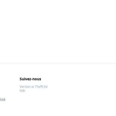
Suivez-nous
Version w-75affc3d
fnlh
lité